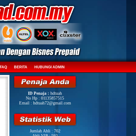
FAQ
BERITA
HUBUNGI ADMIN
ID Penaja :
hdtuah
No Hp : 01135857515
Email : hdtuah72@gmail.com
Jumlah Ahli : 702
Ahli VIP : 592