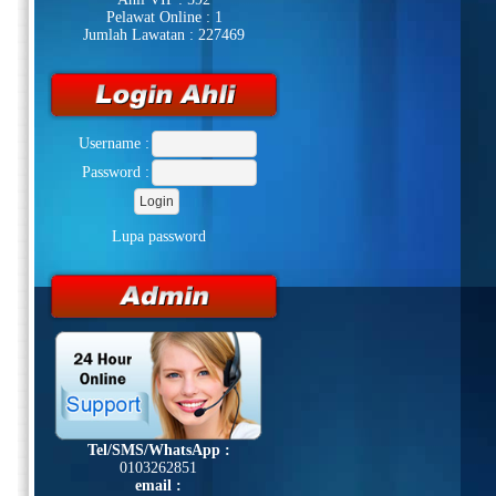
Pelawat Online : 1
Jumlah Lawatan : 227469
Username :
Password :
Lupa password
Tel/SMS/WhatsApp :
0103262851
email :