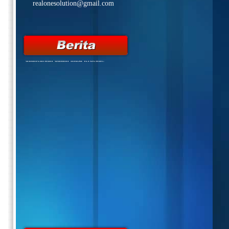
realonesolution@gmail.com
:: Mon,10,Apr,2017 ::
Selamat Datang ke
RealReload.com.my
- Web akan