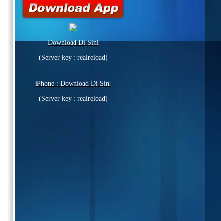
dilancarkan dalam masa terdekat!
Download Di Sini
(Server key : realreload)
iPhone : Download Di Sini
(Server key : realreload)